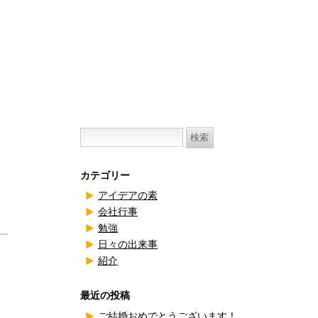
検
索:
カテゴリー
アイデアの素
会社行事
勉強
日々の出来事
紹介
最近の投稿
ご結婚おめでとうございます！