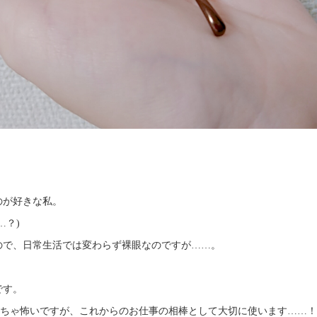
のが好きな私。
…？)
ので、日常生活では変わらず裸眼なのですが……。
です。
くちゃ怖いですが、これからのお仕事の相棒として大切に使います……！