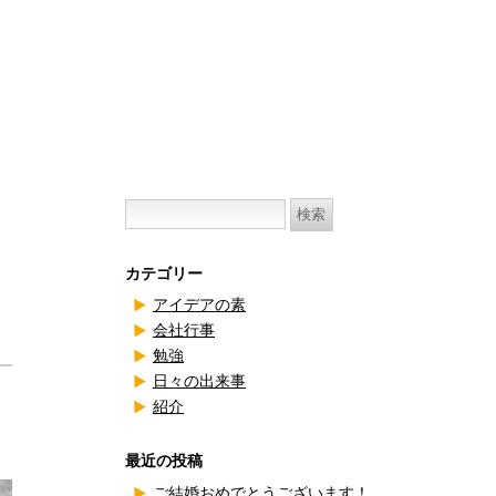
検
索:
カテゴリー
アイデアの素
会社行事
勉強
日々の出来事
紹介
最近の投稿
ご結婚おめでとうございます！