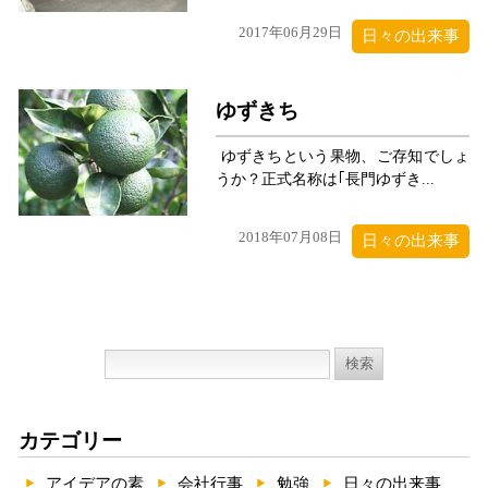
2017年06月29日
日々の出来事
ゆずきち
ゆずきちという果物、ご存知でしょ
うか？正式名称は｢長門ゆずき...
2018年07月08日
日々の出来事
検
索:
カテゴリー
アイデアの素
会社行事
勉強
日々の出来事