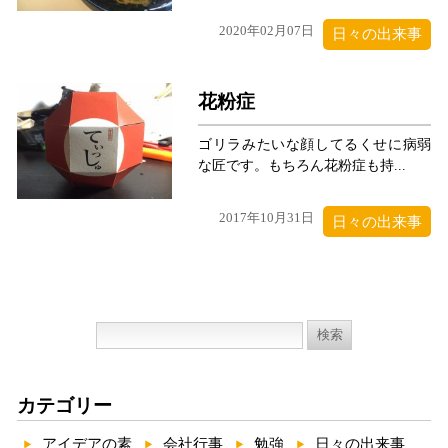
2020年02月07日
日々の出来事
花粉症
ゴリラみたいな顔してるくせに病弱
な匠です。もちろん花粉症も持...
2017年10月31日
日々の出来事
検
索:
カテゴリー
アイデアの素
会社行事
勉強
日々の出来事