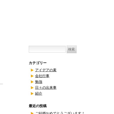
検
索:
カテゴリー
アイデアの素
会社行事
勉強
日々の出来事
紹介
最近の投稿
ご結婚おめでとうございます！