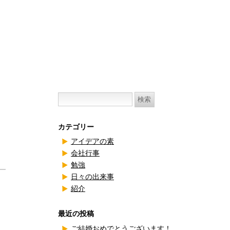
検
索:
カテゴリー
アイデアの素
会社行事
勉強
日々の出来事
紹介
最近の投稿
ご結婚おめでとうございます！