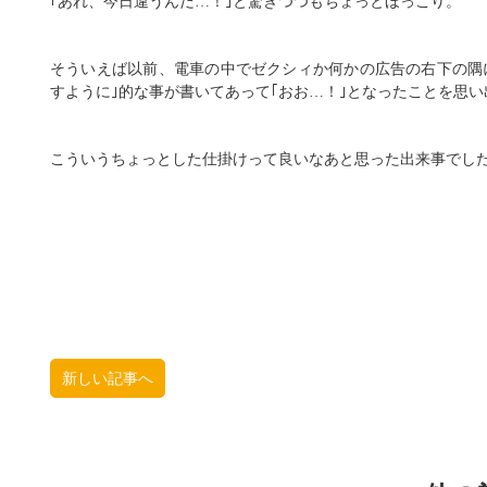
｢あれ、今日違うんだ…！｣と驚きつつもちょっとほっこり。
そういえば以前、電車の中でゼクシィか何かの広告の右下の隅
すように｣的な事が書いてあって｢おお…！｣となったことを思
こういうちょっとした仕掛けって良いなあと思った出来事でし
新しい記事へ