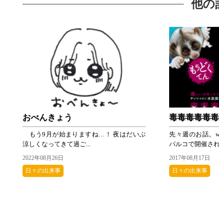
他の
おべんきょう
毒毒毒毒毒
もう9月が始まりますね…！ 夜はだいぶ
先々週のお話。w
涼しくなってきて過ご...
パルコで開催されて
2022年08月26日
2017年08月17日
日々の出来事
日々の出来事