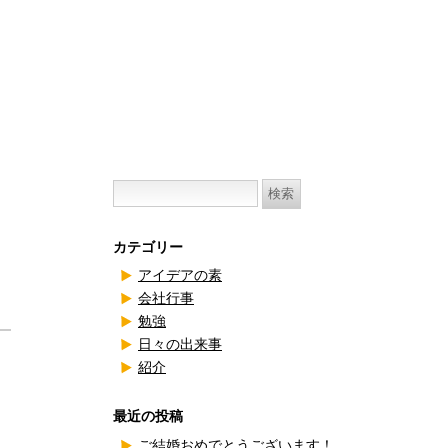
検
索:
カテゴリー
アイデアの素
会社行事
勉強
日々の出来事
紹介
最近の投稿
ご結婚おめでとうございます！