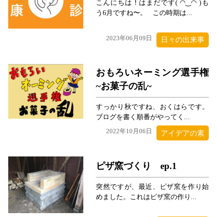
こんにちは！はまだです( ◠‿◠ )も
う6月ですね〜。 この時期は...
2023年06月09日
日々の出来事
おもろいネーミング選手権
~お菓子の乱~
すっかり秋ですね、おくはらです。
ブログを書く順番がやってく...
2022年10月06日
アイデアの素
ピザ窯づくり ep.1
突然ですが、最近、ピザ窯を作り始
めました。これはピザ窯の作り...