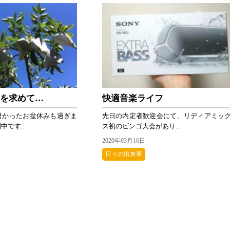
のを求めて…
快適音楽ライフ
暑かったお盆休みも過ぎま
先日の内定者歓迎会にて、リディアミッ
です...
ス初のビンゴ大会があり...
2020年03月16日
日々の出来事