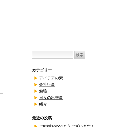
検
索:
カテゴリー
アイデアの素
会社行事
勉強
日々の出来事
紹介
最近の投稿
ご結婚おめでとうございます！