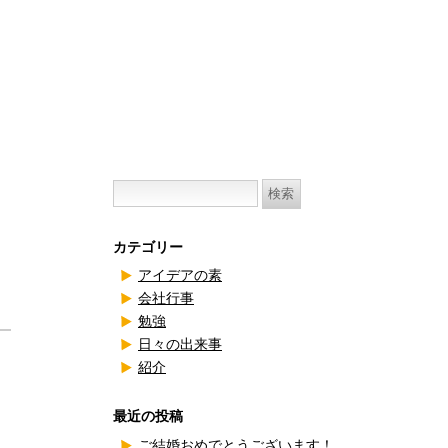
検
索:
カテゴリー
アイデアの素
会社行事
勉強
日々の出来事
紹介
最近の投稿
ご結婚おめでとうございます！