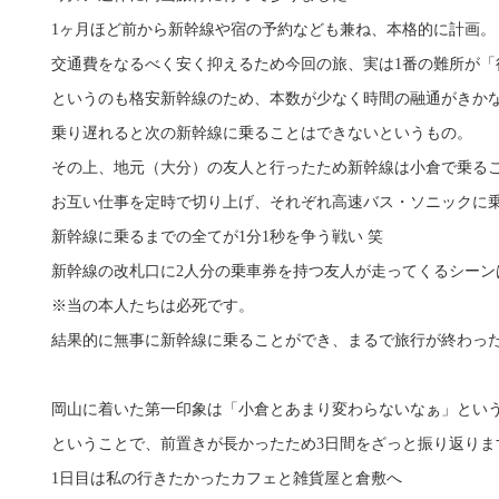
1ヶ月ほど前から新幹線や宿の予約なども兼ね、本格的に計画。
交通費をなるべく安く抑えるため今回の旅、実は1番の難所が「
というのも格安新幹線のため、本数が少なく時間の融通がきか
乗り遅れると次の新幹線に乗ることはできないというもの。
その上、地元（大分）の友人と行ったため新幹線は小倉で乗る
お互い仕事を定時で切り上げ、それぞれ高速バス・ソニックに
新幹線に乗るまでの全てが1分1秒を争う戦い 笑
新幹線の改札口に2人分の乗車券を持つ友人が走ってくるシーン
※当の本人たちは必死です。
結果的に無事に新幹線に乗ることができ、まるで旅行が終わっ
岡山に着いた第一印象は「小倉とあまり変わらないなぁ」とい
ということで、前置きが長かったため3日間をざっと振り返りま
1日目は私の行きたかったカフェと雑貨屋と倉敷へ