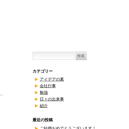
検
索:
カテゴリー
アイデアの素
会社行事
勉強
日々の出来事
紹介
最近の投稿
ご結婚おめでとうございます！