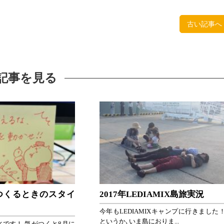
古い記事へ
記事を見る
つくるときのスタイ
2017年LEDIAMIX島旅実況
今年もLEDIAMIXキャンプに行きました
というか､いま島におりま...
です！ 気がつくと8月に