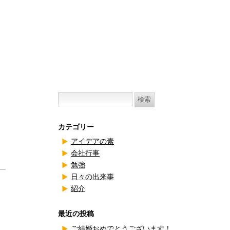
検
索:
カテゴリー
アイデアの素
会社行事
勉強
日々の出来事
紹介
最近の投稿
ご結婚おめでとうございます！