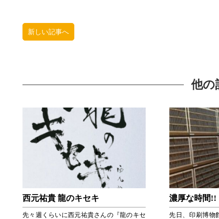
新しい記事へ
他の
西元祐貴 龍のキセキ
濃厚な時間!!
先々週くらいに西元祐貴さんの『龍のキセ
先日、印刷博物